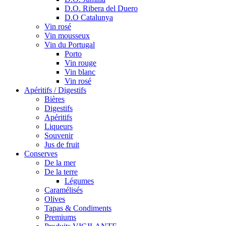
D.O. Ribera del Duero
D.O Catalunya
Vin rosé
Vin mousseux
Vin du Portugal
Porto
Vin rouge
Vin blanc
Vin rosé
Apéritifs / Digestifs
Bières
Digestifs
Apéritifs
Liqueurs
Souvenir
Jus de fruit
Conserves
De la mer
De la terre
Légumes
Caramélisés
Olives
Tapas & Condiments
Premiums