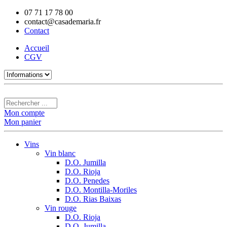
07 71 17 78 00
contact@casademaria.fr
Contact
Accueil
CGV
Mon compte
Mon panier
Vins
Vin blanc
D.O. Jumilla
D.O. Rioja
D.O. Penedes
D.O. Montilla-Moriles
D.O. Rias Baixas
Vin rouge
D.O. Rioja
D.O. Jumilla